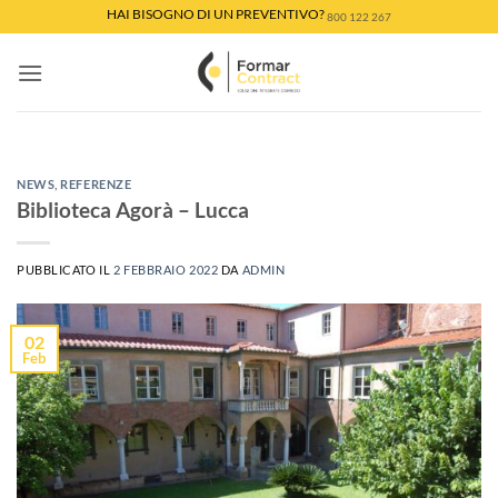
Salta
HAI BISOGNO DI UN PREVENTIVO?
800 122 267
ai
contenuti
NON CATEGORIZZATO
Università di Stile e Moda
di Firenze
NEWS
,
REFERENZE
Biblioteca Agorà – Lucca
11 Giugno 2026
PUBBLICATO IL
2 FEBBRAIO 2022
DA
ADMIN
CONTINUA A LEGGERE
→
02
Feb