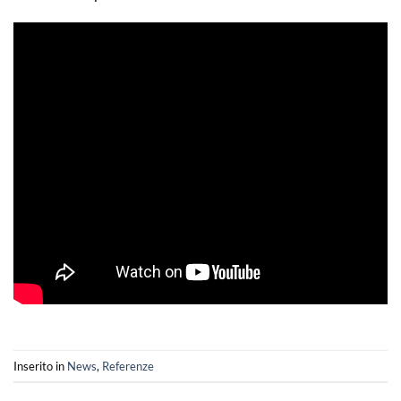
Inserito in
News
,
Referenze