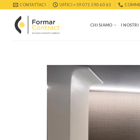
Salta
CONTATTACI
UFFICI +39 071 590 60 63
COMMER
ai
contenuti
CHI SIAMO
I NOSTRI