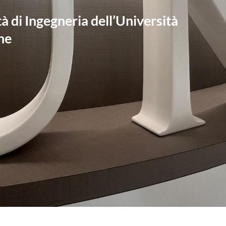
à di Ingegneria dell’Università
he